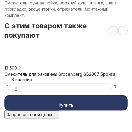
Смеситель, ручная лейка, верхний душ, штанга, шланг,
прокладки, эксцентрики, отражатели, монтажный
комплект.
C этим товаром также
покупают
13 500
₽
Cмеситель для раковины Grocenberg GB2007 Бронза
9
В наличии
С
1
1
G
1
Купить
Запрос оптовой цены