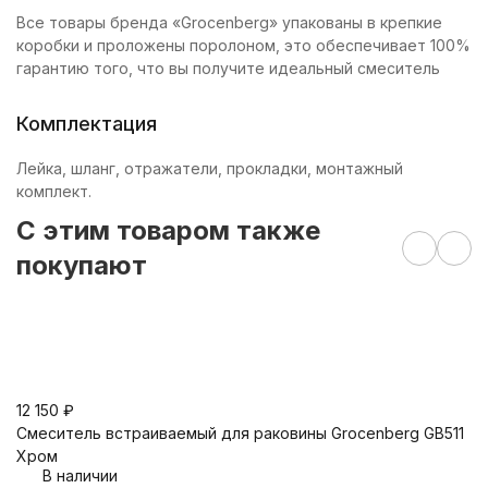
Все товары бренда «Grocenberg» упакованы в крепкие
коробки и проложены поролоном, это обеспечивает 100%
гарантию того, что вы получите идеальный смеситель
Комплектация
Лейка, шланг, отражатели, прокладки, монтажный
комплект.
C этим товаром также
покупают
26
Д
12 150
₽
G
Смеситель встраиваемый для раковины Groсenberg GB511
Хром
В наличии
1